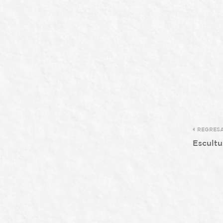
REGRES
Escult