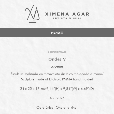
MENÚ
REGRESAR
Ondas V
XA-986
Escultura realizada en metacrilato
dicroico
moldeado a mano/
Sculpture made of Dichroic PMMA hand molded
24 x 25 x 17 cm/9,44”(H) x 9,84”(W) x 6,69”(D)
Año 2025
Obra única- One of a kind.