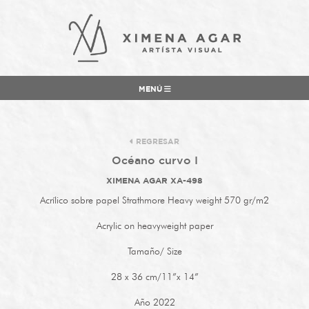
MENÚ
REGRESAR
Océano curvo I
XIMENA AGAR XA-498
Acrílico sobre papel Strathmore Heavy weight 570 gr/m2
Acrylic on heavyweight paper
Tamaño/ Size
28 x 36 cm/11”x 14”
Año 2022