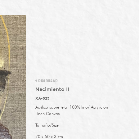
REGRESAR
Nacimiento II
XA-625
Acrílico sobre tela
100% lino
/ Acrylic on
Linen Canvas
Tamaño/Size
70 x 50 x 3 cm