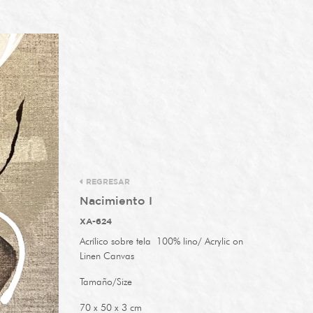
REGRESAR
Nacimiento I
XA-624
Acrílico sobre tela
100% lino
/ Acrylic on
Linen Canvas
Tamaño/Size
70 x 50 x 3 cm