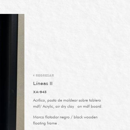
REGRESAR
Líneas II
XA-943
Acrílico, pasta de moldear sobre tablero
mdf/ Acrylic, air dry clay on mdf board.
Marco flotador negro / black wooden
floating frame .