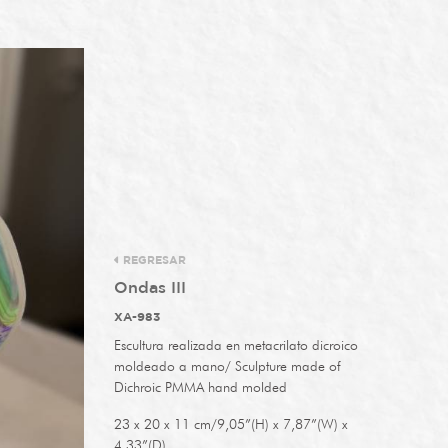
REGRESAR
Ondas III
XA-983
Escultura realizada en metacrilato
dicroico
moldeado a mano/ Sculpture made of
Dichroic PMMA hand molded
23 x 20 x 11 cm/9,05”(H) x 7,87”(W) x
4,33”(D)