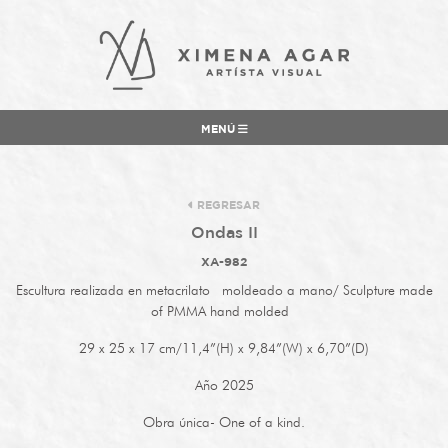
MENÚ
REGRESAR
Ondas II
XA-982
Escultura realizada en metacrilato
moldeado a mano/ Sculpture made
of PMMA hand molded
29 x 25 x 17 cm/11,4”(H) x 9,84”(W) x 6,70”(D)
Año 2025
Obra única- One of a kind.