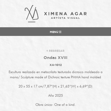
MENÚ
REGRESAR
Ondas XVIII
XA-1012
Escultura realizada en metacrilato
texturado dicroico
moldeado a
mano/ Sculpture made of Dichroic texture PMMA hand molded
20 x 55 x 17 cm/7,87”(H) x 21,65”(W) x 6,69”(D)
Año 2025
Obra única- One of a kind.