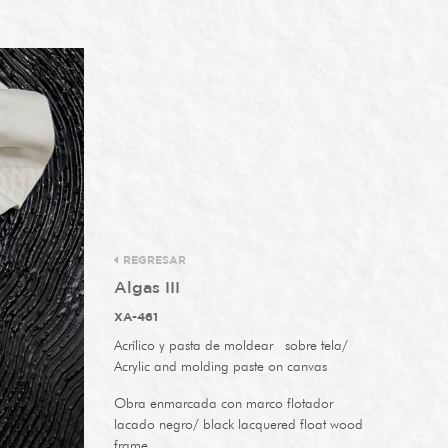
REGRESAR
Algas III
XA-461
Acrílico y pasta de moldear sobre tela/
Acrylic and molding paste on canvas
Obra enmarcada con marco flotador
lacado negro/ black lacquered float wood
frame