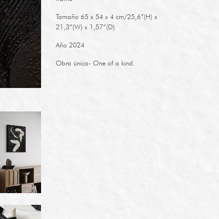
Tamaño 65 x 54 x 4 cm/25,6”(H) x
21,3”(W) x 1,57”(D)
Año 2024
Obra única- One of a kind.