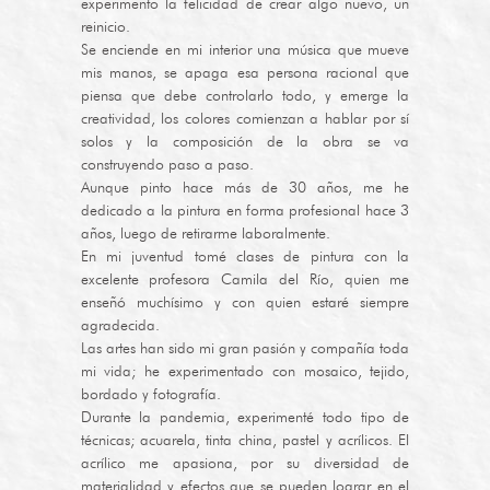
experimento la felicidad de crear algo nuevo, un
reinicio.
Se enciende en mi interior una música que mueve
mis manos, se apaga esa persona racional que
piensa que debe controlarlo todo, y emerge la
creatividad, los colores comienzan a hablar por sí
solos y la composición de la obra se va
construyendo paso a paso.
Aunque pinto hace más de 30 años, me he
dedicado a la pintura en forma profesional hace 3
años, luego de retirarme laboralmente.
En mi juventud tomé clases de pintura con la
excelente profesora Camila del Río, quien me
enseñó muchísimo y con quien estaré siempre
agradecida.
Las artes han sido mi gran pasión y compañía toda
mi vida; he experimentado con mosaico, tejido,
bordado y fotografía.
Durante la pandemia, experimenté todo tipo de
técnicas; acuarela, tinta china, pastel y acrílicos. El
acrílico me apasiona, por su diversidad de
materialidad y efectos que se pueden lograr en el